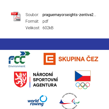
Soubor:
praguemayorseights-zentiva2006.pdf
Formát:
pdf
Velikost:
602kB