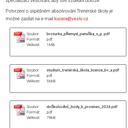
specializací veslováni, aby své vzdělání doložili.
Potvrzení o úspěšném absolvování Trenérské školy je
možné zasílat na e-mail
kucera@veslo.cz
Soubor:
brozurka_pŘemysl_panuŠka_s_p..pdf
Formát:
pdf
Velikost:
1MB
Soubor:
studium_trenérská_škola_licence_b+_a.pdf
Formát:
pdf
Velikost:
56kB
Soubor:
doŠkolovÁnÍ,_body_k_prosinec_2024.pdf
Formát:
pdf
Velikost:
78kB