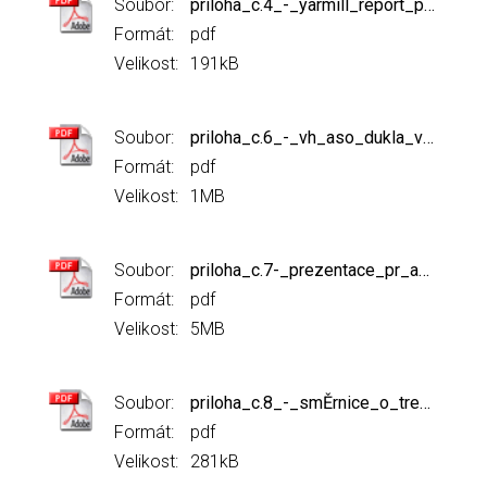
Soubor:
priloha_c.4_-_yarmill_report_předsednictvo_11_2024.pdf
Formát:
pdf
Velikost:
191kB
Soubor:
priloha_c.6_-_vh_aso_dukla_veslování.pdf
Formát:
pdf
Velikost:
1MB
Soubor:
priloha_c.7-_prezentace_pr_a_marketing.pdf
Formát:
pdf
Velikost:
5MB
Soubor:
priloha_c.8_-_smĚrnice_o_trenÉrskÝch_licencÍch_listopad_2024_vyznačené_změny.pdf
Formát:
pdf
Velikost:
281kB