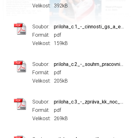
Velikost:
392kB
Soubor:
priloha_c.1_-_cinnosti_gs_a_ekonoma_full.pdf
Formát:
pdf
Velikost:
159kB
Soubor:
priloha_c.2_-_souhrn_pracovnich_oblasti_jh.pdf
Formát:
pdf
Velikost:
205kB
Soubor:
priloha_c.3_-_zpráva_kk_noc_k_ms_2022.pdf
Formát:
pdf
Velikost:
269kB