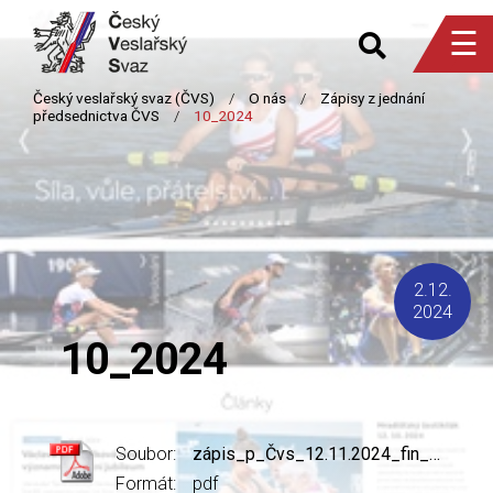
☰
2.12.
2024
10_2024
Soubor:
zápis_p_Čvs_12.11.2024_fin_opr.pdf
Formát:
pdf