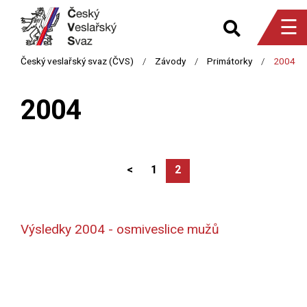
☰
2004
<
1
2
Výsledky 2004 - osmiveslice mužů