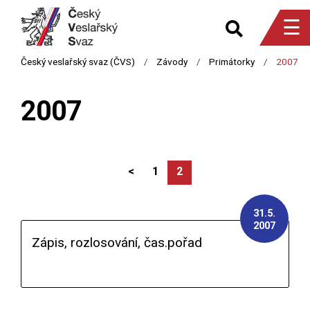
☰
2007
<
1
2
31.5.
2007
Zápis, rozlosování, čas.pořad