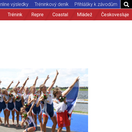
nline výsledky
Tréninkový deník
Přihlášky k závodům
Trénink
Repre
Coastal
Mládež
Českovesluje