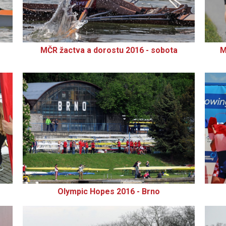
MČR žactva a dorostu 2016 - sobota
M
Olympic Hopes 2016 - Brno