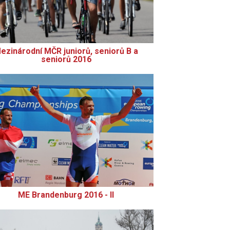
ezinárodní MČR juniorů, seniorů B a
seniorů 2016
ME Brandenburg 2016 - II