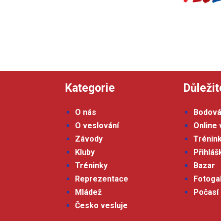
Kategorie
Důležit
O nás
Bodová
O veslování
Online 
Závody
Trénin
Kluby
Přihlá
Tréninky
Bazar
Reprezentace
Fotoga
Mládež
Počasí
Česko vesluje