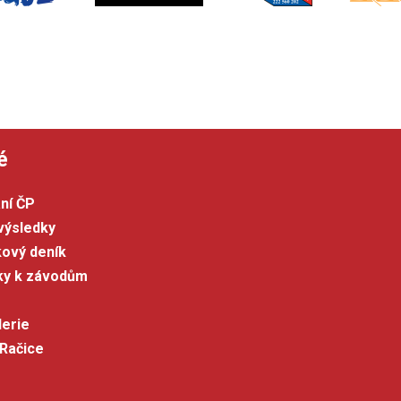
é
ní ČP
výsledky
kový deník
šky k závodům
lerie
 Račice