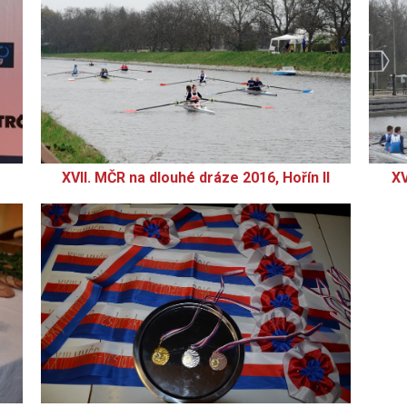
XVII. MČR na dlouhé dráze 2016, Hořín II
XV