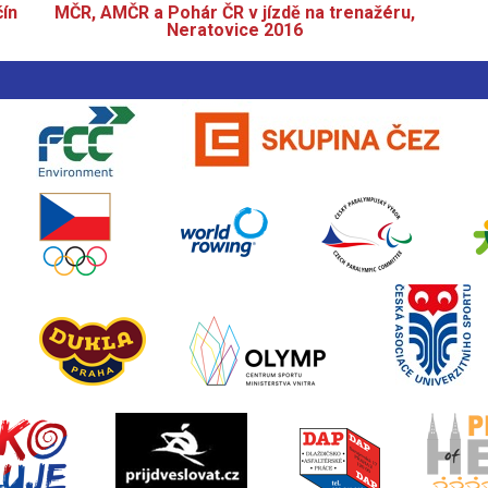
čín
MČR, AMČR a Pohár ČR v jízdě na trenažéru,
Neratovice 2016