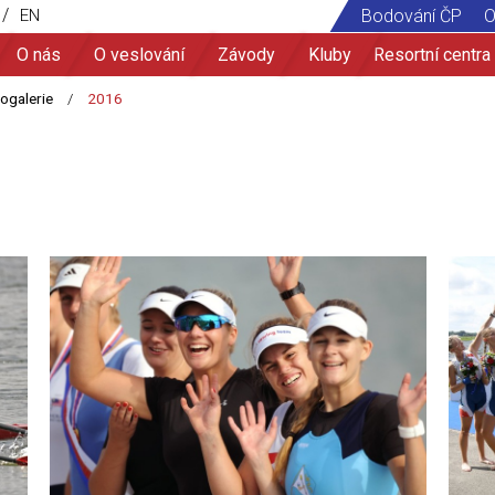
/
EN
Bodování ČP
O
O nás
O veslování
Závody
Kluby
Resortní centra