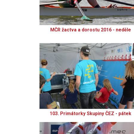
MČR žactva a dorostu 2016 - neděle
103. Primátorky Skupiny ČEZ - pátek