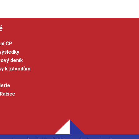
é
ní ČP
výsledky
kový deník
šky k závodům
lerie
 Račice