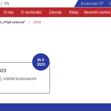
/
EN
Bodování ČP
O
O nás
O veslování
Závody
Kluby
Resortní centra
26.9.
2023
2023
), včetně bodovacích