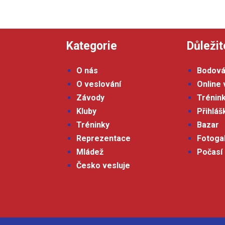
Kategorie
Důležit
O nás
Bodová
O veslování
Online 
Závody
Trénin
Kluby
Přihlá
Tréninky
Bazar
Reprezentace
Fotoga
Mládež
Počasí
Česko vesluje