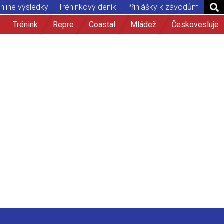
nline výsledky
Tréninkový deník
Přihlášky k závodům
Trénink
Repre
Coastal
Mládež
Českovesluje