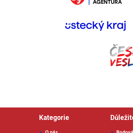
Kategorie
Důležit
O nás
Bodová