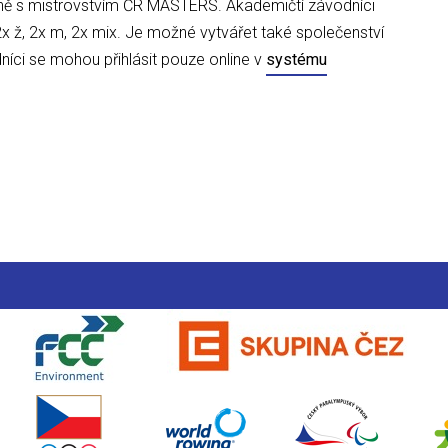
ě s mistrovstvím ČR MASTERS. Akademičtí závodníci
2x ž, 2x m, 2x mix. Je možné vytvářet také společenství
dníci se mohou přihlásit pouze online v
systému