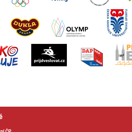
é
ní ČP