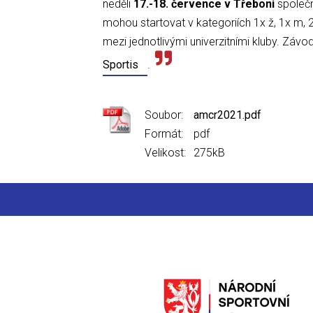
neděli
17.-18. července v Třeboni
společn
mohou startovat v kategoriích 1x ž, 1x m, 
mezi jednotlivými univerzitními kluby. Závo
Sportis
.
Soubor:
amcr2021.pdf
Formát:
pdf
Velikost:
275kB