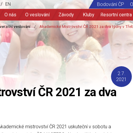
/
EN
Bodování ČP
O
O nás
O veslování
Závody
Kluby
Resortní centra
2.7.
2021
rovství ČR 2021 za dva
Akademické mistrovství ČR 2021 uskuteční v sobotu a