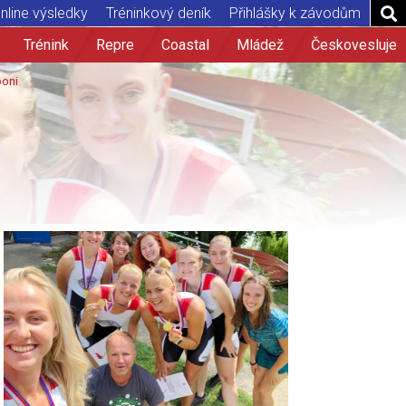
nline výsledky
Tréninkový deník
Přihlášky k závodům
Trénink
Repre
Coastal
Mládež
Českovesluje