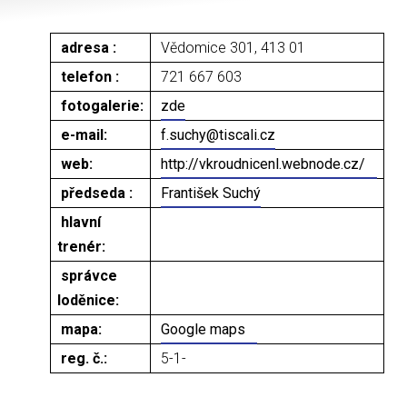
adresa :
Vědomice 301, 413 01
telefon :
721 667 603
fotogalerie:
zde
e-mail:
f.suchy@tiscali.cz
web:
http://vkroudnicenl.webnode.cz/
předseda :
František Suchý
hlavní
trenér:
správce
loděnice:
mapa:
Google maps
reg. č.:
5-1-