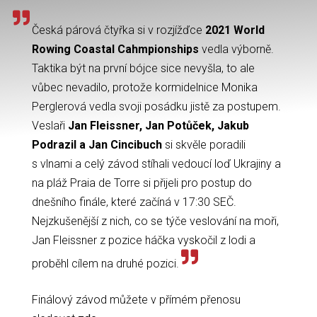
Česká párová čtyřka si v rozjížďce
2021 World
Rowing Coastal Cahmpionships
vedla výborně.
Taktika být na první bójce sice nevyšla, to ale
vůbec nevadilo, protože kormidelnice Monika
Perglerová vedla svoji posádku jistě za postupem.
Veslaři
Jan Fleissner, Jan Potůček, Jakub
Podrazil a Jan Cincibuch
si skvěle poradili
s vlnami a celý závod stíhali vedoucí loď Ukrajiny a
na pláž Praia de Torre si přijeli pro postup do
dnešního finále, které začíná v 17:30 SEČ.
Nejzkušenější z nich, co se týče veslování na moři,
Jan Fleissner z pozice háčka vyskočil z lodi a
proběhl cílem na druhé pozici.
Finálový závod můžete v přímém přenosu