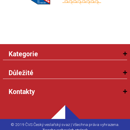
Kategorie
Důležité
Kontakty
© 2019 ČVS Český veslařský svaz | Všechna práva vyhrazena.
Tworba webových stránek