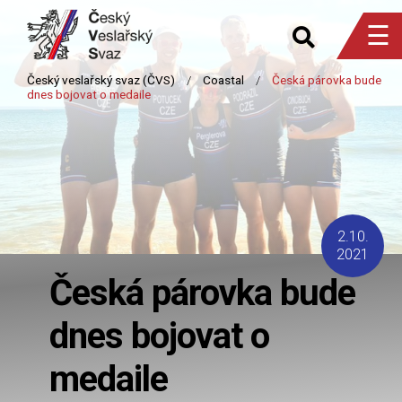
☰
2.10.
2021
Česká párovka bude
dnes bojovat o
medaile