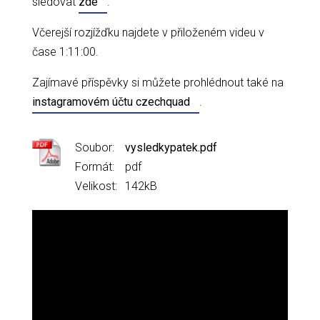
sledovat
zde
.
Včerejší rozjížďku najdete v přiloženém videu v
čase 1:11:00.
Zajímavé příspěvky si můžete prohlédnout také na
instagramovém účtu czechquad
.
Soubor:
vysledkypatek.pdf
Formát:
pdf
Velikost:
142kB