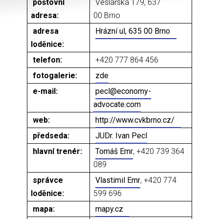
poštovní
Veslařská 179, 637
adresa:
00 Brno
adresa
Hrázní ul, 635 00 Brno
loděnice:
telefon:
+420 777 864 456
fotogalerie:
zde
e-mail:
pecl@economy-
advocate.com
web:
http://www.cvkbrno.cz/
předseda:
JUDr. Ivan Pecl
hlavní trenér:
Tomáš Emr
, +420 739 364
089
správce
Vlastimil Emr
, +420 774
loděnice:
599 696
mapa:
mapy.cz