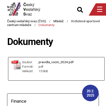
☰
Dokumenty
Soubor:
pravidla_vscm_2024.pdf
Formát:
pdf
Velikost:
153kB
20.2.
2025
Finance