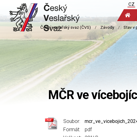
CZ
MČR ve vícebojí
Soubor:
mcr_ve_vicebojich_202
Formát:
pdf