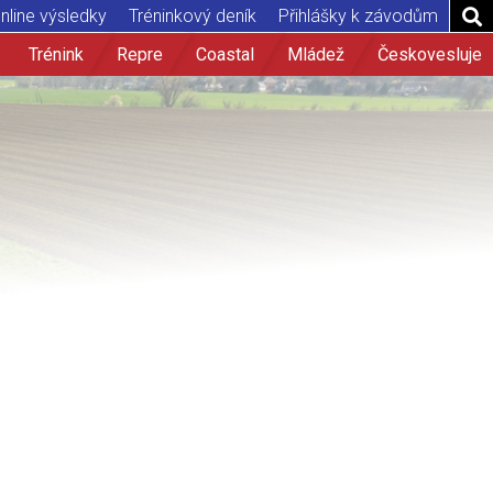
nline výsledky
Tréninkový deník
Přihlášky k závodům
Trénink
Repre
Coastal
Mládež
Českovesluje