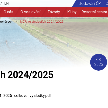
/
EN
Bodování ČP
O
O nás
O veslování
Závody
Kluby
Resortní centra
8.3.
2025
ch 2024/2025
4_2025_celkove_vysledky.pdf