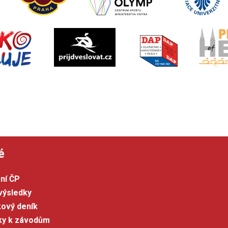
é
ní ČP
výsledky
kový deník
šky k závodům