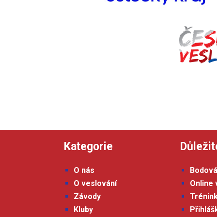
Kategorie
Důležit
O nás
Bodová
O veslování
Online 
Závody
Trénin
Kluby
Přihlá