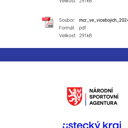
Velikost:
291kB
Soubor:
mcr_ve_vicebojich_202
Formát:
pdf
Velikost:
291kB