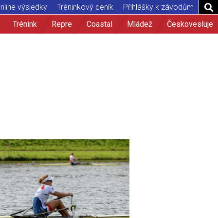
nline výsledky
Tréninkový deník
Přihlášky k závodům
Trénink
Repre
Coastal
Mládež
Českovesluje