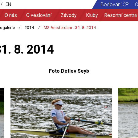
/
EN
Bodování ČP
O
O nás
O veslování
Závody
Kluby
Resortní centra
1. 8. 2014
Foto Detlev Seyb