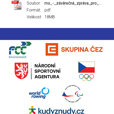
Soubor:
ms_-_závěrečná_zpráva_pro_nsa_19122022_-_lr.pdf
Formát:
pdf
Velikost:
18MB