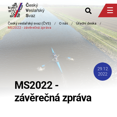
☰
29.12.
2022
MS2022 -
závěrečná zpráva