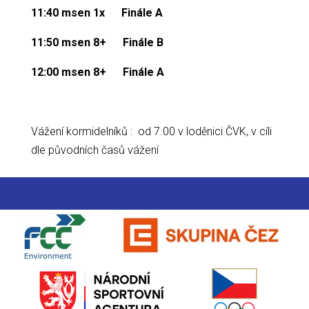
11:40
msen 1x
Finále A
11:50
msen 8+
Finále B
12:00
msen 8+
Finále A
Vážení kormidelníků : od 7.00 v loděnici ČVK, v cíli
dle původních časů vážení