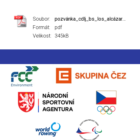
Soubor:
pozvánka_cdlj_bs_los_alcázares.pdf
Formát:
pdf
Velikost:
345kB