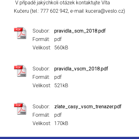
V případě jakýchkoli otázek kontaktujte Víta
Kučeru (tel.: 777 602 942, e-mail: kucera@veslo.cz)
Soubor:
pravidla_scm_2018.pdf
Formát:
pdf
Velikost:
560kB
Soubor:
pravidla_vscm_2018.pdf
Formát:
pdf
Velikost:
521kB
Soubor:
zlate_casy_vscm_trenazer.pdf
Formát:
pdf
Velikost:
170kB