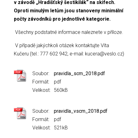
v závodě „Hradišťský šestikilák“ na skifech.
Oproti minulým letům jsou stanoveny minimální
počty závodníků pro jednotlivé kategorie.
Všechny podstatné informace naleznete v příloze.
V případě jakýchkoli otázek kontaktujte Víta
Kučeru (tel.: 777 602 942, e-mail: kucera@veslo.cz)
Soubor:
pravidla_scm_2018.pdf
Formát:
pdf
Velikost:
560kB
Soubor:
pravidla_vscm_2018.pdf
Formát:
pdf
Velikost:
521kB