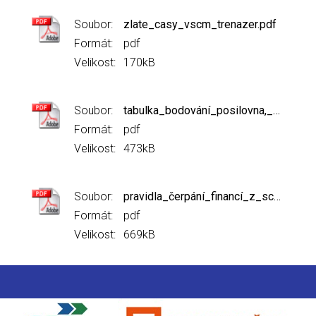
Soubor:
zlate_casy_vscm_trenazer.pdf
Formát:
pdf
Velikost:
170kB
Soubor:
tabulka_bodování_posilovna,_běh,_plavání_-_scm_2018.pdf
Formát:
pdf
Velikost:
473kB
Soubor:
pravidla_čerpání_financí_z_scm_2018.pdf
Formát:
pdf
Velikost:
669kB