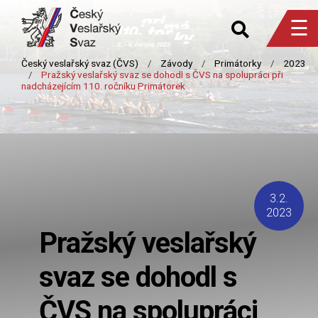
☰
3.2.
2023
Pražský veslařský
svaz se dohodl s
ČVS na spolupráci