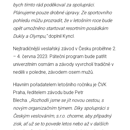
bych tímto rád poděkoval za spolupráci.
Plánujeme pouze drobné úpravy. Ze sportovního
pohledu můžu prozradit, že v letošním roce bude
opět umožněno startovat resortním posádkám
Dukly a Olympu,“
doplnil Kyncl.
Nejtradičnější veslařský závod v Česku proběhne 2.
– 4. června 2023. Páteční program bude patřit
univerzitním osmám a závody vyvrcholí tradičně v
neděli v poledne, závodem osem mužů.
Hlavním pořadatelem letošního ročníku je ČVK
Praha, ředitelem závodu bude Petr
Blecha.
„Rozhodli jsme se jít novou cestou, s
novým organizačním týmem. Díky spolupráci s
Českým veslováním, s.r.o. chceme, aby případný
zisk, ať už se to povede letos nebo až v dalších