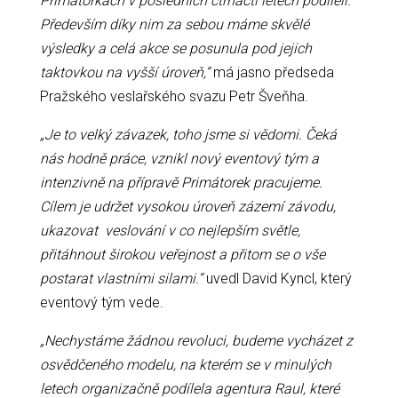
Primátorkách v posledních čtrnácti letech podíleli.
Především díky nim za sebou máme skvělé
výsledky a celá akce se posunula pod jejich
taktovkou na vyšší úroveň,“
má jasno předseda
Pražského veslařského svazu Petr Šveňha.
„Je to velký závazek, toho jsme si vědomi. Čeká
nás hodně práce, vznikl nový eventový tým a
intenzivně na přípravě Primátorek pracujeme.
Cílem je udržet vysokou úroveň zázemí závodu,
ukazovat veslování v co nejlepším světle,
přitáhnout širokou veřejnost a přitom se o vše
postarat vlastními silami.“
uvedl David Kyncl, který
eventový tým vede.
„Nechystáme žádnou revoluci, budeme vycházet z
osvědčeného modelu, na kterém se v minulých
letech organizačně podílela agentura Raul, které