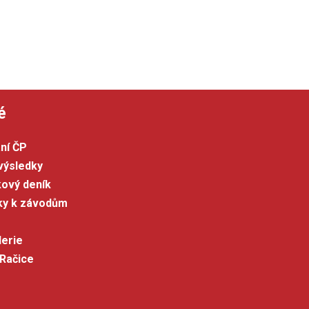
é
ní ČP
výsledky
kový deník
šky k závodům
lerie
 Račice