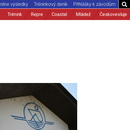
nline výsledky
Tréninkový deník
Přihlášky k závodům
Trénink
Repre
Coastal
Mládež
Českovesluje