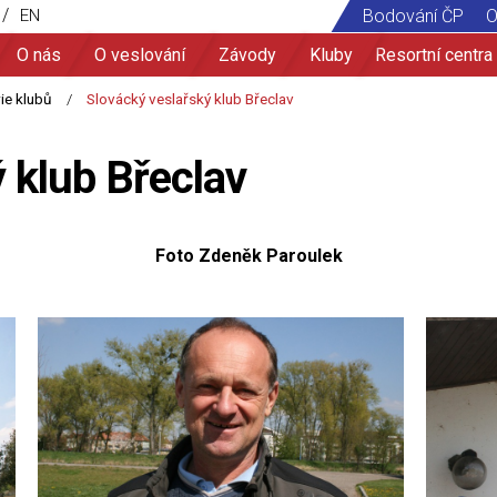
/
EN
Bodování ČP
O
O nás
O veslování
Závody
Kluby
Resortní centra
 klub Břeclav
Foto Zdeněk Paroulek