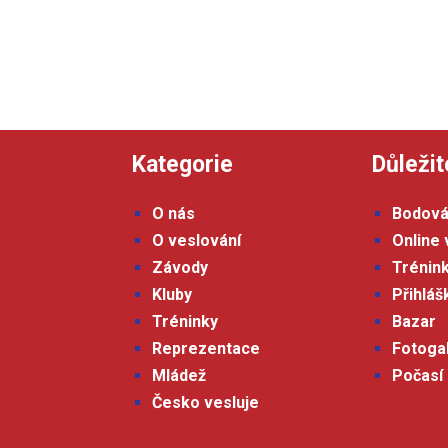
Kategorie
Důležit
O nás
Bodová
O veslování
Online 
Závody
Trénin
Kluby
Přihlá
Tréninky
Bazar
Reprezentace
Fotoga
Mládež
Počasí
Česko vesluje