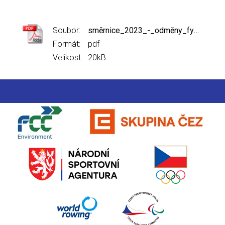
Soubor:
směrnice_2023_-_odměny_fyzio_na_akcích_Čvs_repre.pdf
Formát:
pdf
Velikost:
20kB