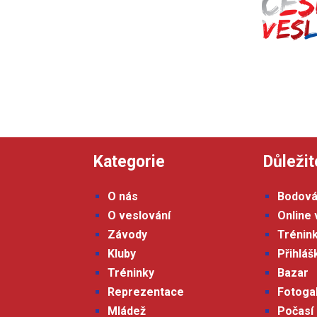
Kategorie
Důležit
O nás
Bodová
O veslování
Online 
Závody
Trénin
Kluby
Přihlá
Tréninky
Bazar
Reprezentace
Fotoga
Mládež
Počasí