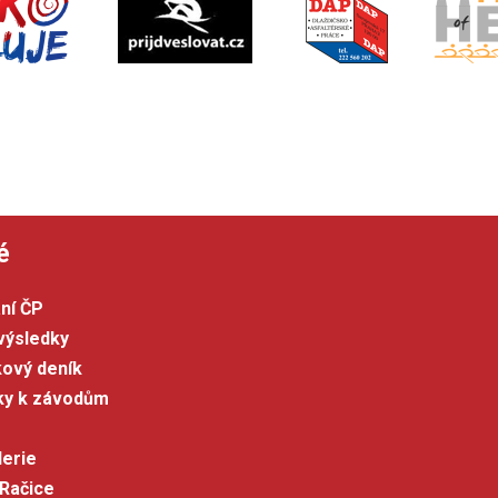
é
ní ČP
výsledky
kový deník
šky k závodům
lerie
 Račice