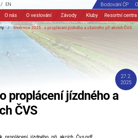
/
EN
Bodování ČP
O
O nás
O veslování
Závody
Kluby
Resortní centra
27.2.
2025
o proplácení jízdného a
ích ČVS
k_proplácení_jízdného_při_akcích_Čvs.pdf