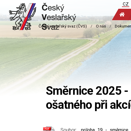
CZ
Směrnice 2025 - 
ošatného při akc
Soubor:
priloha_19_-_směrnice_