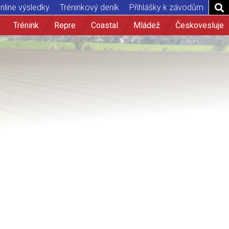
nline výsledky
Tréninkový deník
Přihlášky k závodům
Trénink
Repre
Coastal
Mládež
Českovesluje