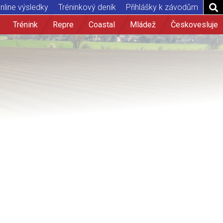
nline výsledky
Tréninkový deník
Přihlášky k závodům
Trénink
Repre
Coastal
Mládež
Českovesluje