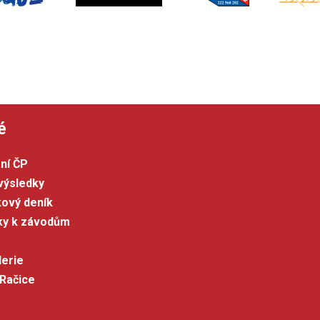
é
ní ČP
výsledky
kový deník
šky k závodům
lerie
 Račice