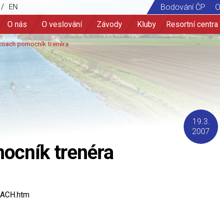
/
EN
Bodování ČP
O
O nás
O veslování
Závody
Kluby
Resortní centra
19.3.
2007
ocník trenéra
ACH.htm