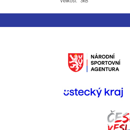
Velikost:
3kB