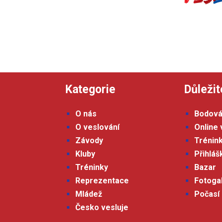
Kategorie
Důležit
O nás
Bodová
O veslování
Online 
Závody
Trénin
Kluby
Přihlá
Tréninky
Bazar
Reprezentace
Fotoga
Mládež
Počasí
Česko vesluje