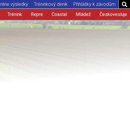
nline výsledky
Tréninkový deník
Přihlášky k závodům
Trénink
Repre
Coastal
Mládež
Českovesluje