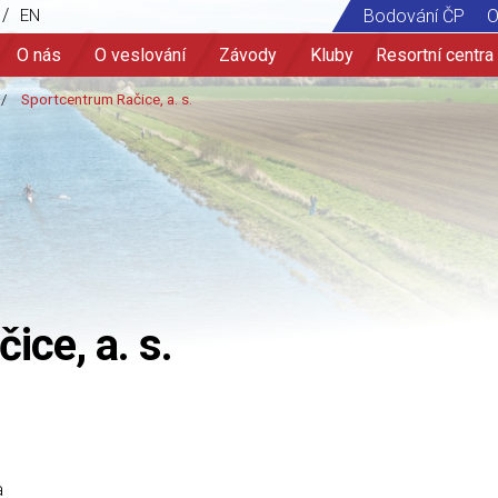
/
EN
Bodování ČP
O
O nás
O veslování
Závody
Kluby
Resortní centra
ice, a. s.
a