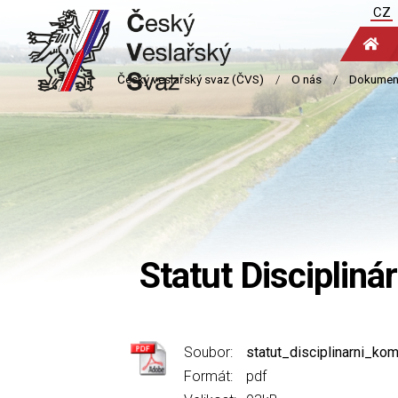
CZ
Statut Disciplin
Soubor:
statut_disciplinarni_k
Formát:
pdf