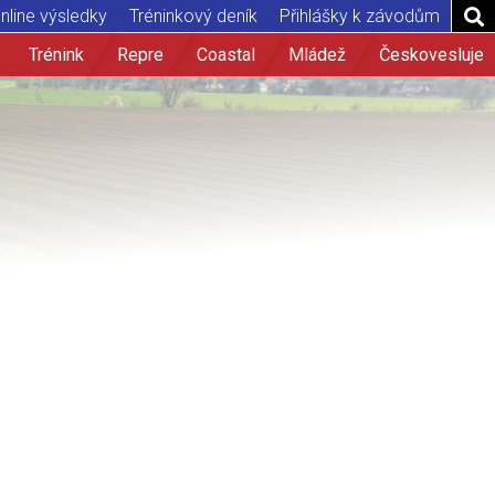
nline výsledky
Tréninkový deník
Přihlášky k závodům
Trénink
Repre
Coastal
Mládež
Českovesluje