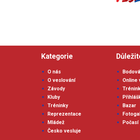
Kategorie
Důležit
O nás
Bodová
O veslování
Online 
Závody
Trénin
Kluby
Přihlá
Tréninky
Bazar
Reprezentace
Fotoga
Mládež
Počasí
Česko vesluje