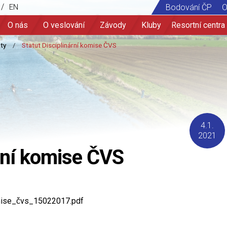
/
EN
Bodování ČP
O
O nás
O veslování
Závody
Kluby
Resortní centra
4.1.
2021
ární komise ČVS
omise_čvs_15022017.pdf