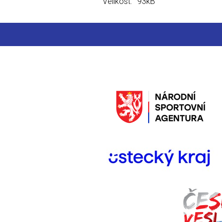
Velikost:
93kB