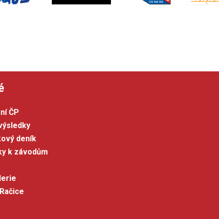
é
ní ČP
výsledky
kový deník
šky k závodům
lerie
 Račice