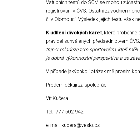
Vstupních testů do SCM se mohou zúčastni
registrovaní v ČVS. Ostatní závodníci moh
či v Olomouci. Výsledek jejich testu však
K udílení divokých karet
, které proběhn
pravidel schválených předsednictvem ČVS,
trenér mládeže těm sportovcům, kteří měli
je dobrá výkonnostní perspektiva a ze záv
V případě jakýchkoli otázek mě prosím kont
Předem děkuji za spolupráci,
Vít Kučera
Tel.: 777 602 942
e-mail: kucera@veslo.cz