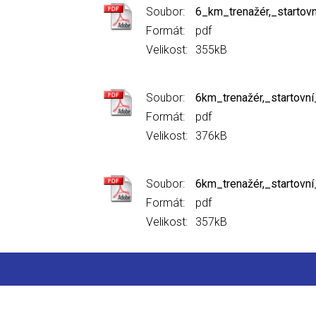
Soubor:
6_km_trenažér,_startovn
Formát:
pdf
Velikost:
355kB
Soubor:
6km_trenažér,_startovní
Formát:
pdf
Velikost:
376kB
Soubor:
6km_trenažér,_startovní
Formát:
pdf
Velikost:
357kB