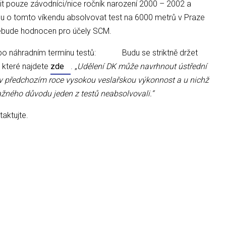
t pouze závodníci/nice ročník narození 2000 – 2002 a
ou o tomto víkendu absolvovat test na 6000 metrů v Praze
 nebude hodnocen pro účely SCM.
e po náhradním termínu testů: Budu se striktně držet
 které najdete
zde
. „
Udělení DK může navrhnout ústřední
 v předchozím roce vysokou veslařskou výkonnost a u nichž
ažného důvodu jeden z testů neabsolvovali.“
aktujte.