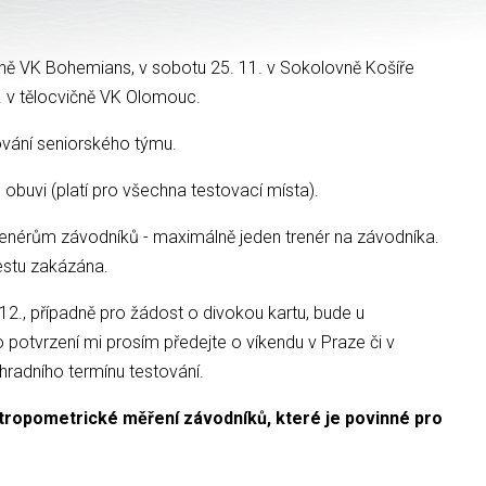
čně VK Bohemians, v sobotu 25. 11. v Sokolovně Košíře
. v tělocvičně VK Olomouc.
ování seniorského týmu.
obuvi (platí pro všechna testovací místa).
renérům závodníků - maximálně jeden trenér na závodníka.
estu zakázána.
12., případně pro žádost o divokou kartu, bude u
potvrzení mi prosím předejte o víkendu v Praze či v
radního termínu testování.
tropometrické měření závodníků, které je povinné pro