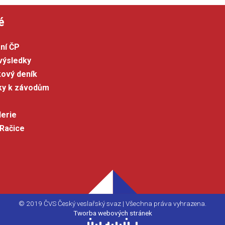
é
ní ČP
výsledky
kový deník
šky k závodům
lerie
 Račice
© 2019 ČVS Český veslařský svaz | Všechna práva vyhrazena.
Tworba webových stránek