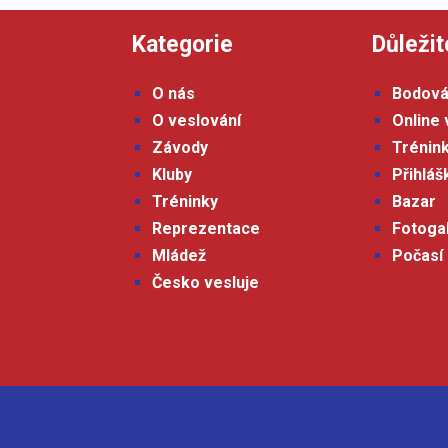
Kategorie
Důležit
O nás
Bodová
O veslování
Online 
Závody
Trénin
Kluby
Přihlá
Tréninky
Bazar
Reprezentace
Fotoga
Mládež
Počasí
Česko vesluje