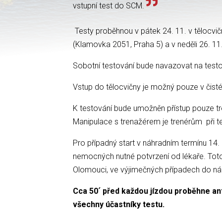
vstupní test do SCM.
Testy proběhnou v pátek 24. 11. v tělocvi
(Klamovka 2051, Praha 5) a v neděli 26. 11
Sobotní testování bude navazovat na test
Vstup do tělocvičny je možný pouze v čisté 
K testování bude umožněn přístup pouze t
Manipulace s trenažérem je trenérům při t
Pro případný start v náhradním termínu 14. 
nemocných nutné potvrzení od lékaře. Toto 
Olomouci, ve výjimečných případech do náh
Cca 50´ před každou jízdou proběhne an
všechny účastníky testu.