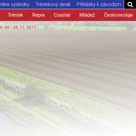
nline výsledky
Tréninkový deník
Přihlášky k závodům
Trénink
Repre
Coastal
Mládež
Českovesluje