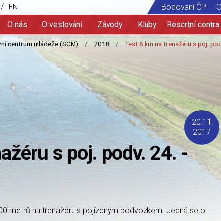
/
EN
Bodování ČP
O
O nás
O veslování
Závody
Kluby
Resortní centra
20.11.
2017
ažéru s poj. podv. 24. -
t 6000 metrů na trenažéru s pojízdným podvozkem. Jedná se o