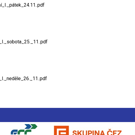
í_l._pátek_24.11..pdf
_l._sobota_25._11..pdf
_l._neděle_26._11..pdf