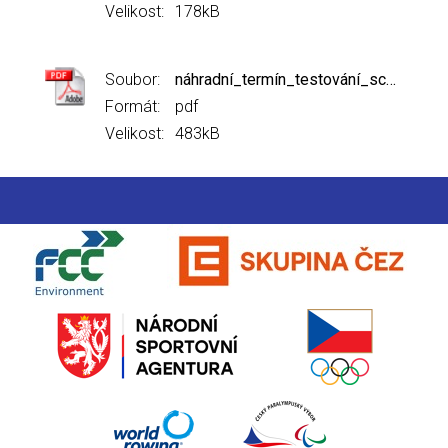
Velikost:
178kB
Soubor:
náhradní_termín_testování_scm_informace.pdf
Formát:
pdf
Velikost:
483kB