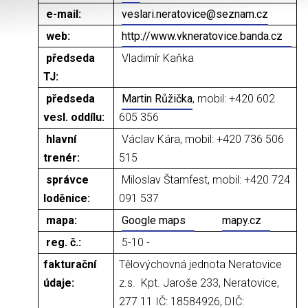
e-mail:
veslari.neratovice@seznam.cz
web:
http://www.vkneratovice.banda.cz
předseda
Vladimír Kaňka
TJ:
předseda
Martin Růžička
, mobil: +420 602
vesl. oddílu:
605 356
hlavní
Václav Kára, mobil: +420 736 506
trenér:
515
správce
Miloslav Štamfest, mobil: +420 724
loděnice:
091 537
mapa:
Google maps
mapy.cz
reg. č.:
5-10 -
fakturační
Tělovýchovná jednota Neratovice
údaje:
z.s. Kpt. Jaroše 233, Neratovice,
277 11 IČ: 18584926, DIČ: