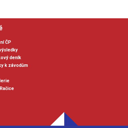
é
ní ČP
výsledky
kový deník
šky k závodům
lerie
 Račice