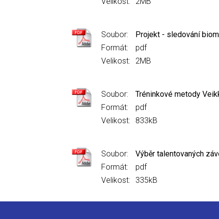
Velikost:
2MB
Soubor:
Projekt - sledování bio
Formát:
pdf
Velikost:
2MB
Soubor:
Tréninkové metody Veikk
Formát:
pdf
Velikost:
833kB
Soubor:
Výběr talentovaných záv
Formát:
pdf
Velikost:
335kB