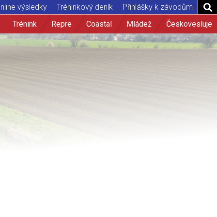
nline výsledky
Tréninkový deník
Přihlášky k závodům
Trénink
Repre
Coastal
Mládež
Českovesluje