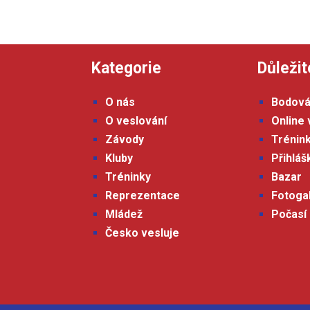
Kategorie
Důležit
O nás
Bodová
O veslování
Online 
Závody
Trénin
Kluby
Přihlá
Tréninky
Bazar
Reprezentace
Fotoga
Mládež
Počasí
Česko vesluje