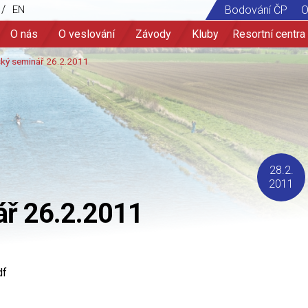
/
EN
Bodování ČP
O
O nás
O veslování
Závody
Kluby
Resortní centra
28.2.
2011
ář 26.2.2011
df