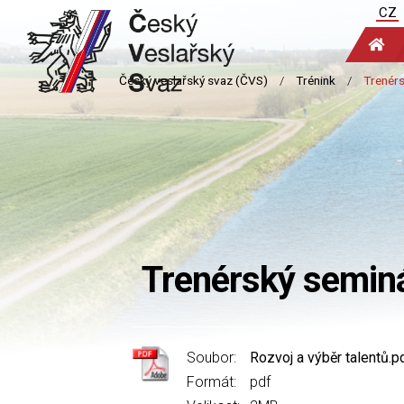
CZ
Trenérský semin
Soubor:
Rozvoj a výběr talentů.p
Formát:
pdf