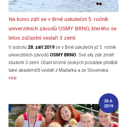
Na konci září se v Brně uskuteční 5. ročník
univerzitních závodů OSMY BRNO, kterého se
letos zúčastní veslaři 3 zemí
V sobotu
28. září 2019
se v Brně uskuteční již 5. ročník
univerzitních závodů
OSMY BRNO
. Své síly zde změří
studenti 3 zemí. Účast kromě českých posádek přislíbili
také akademičtí veslaři z Maďarka a ze Slovenska.
více
26.6.
2019