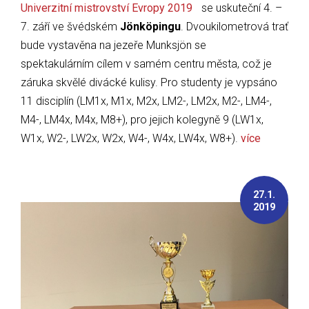
Univerzitní mistrovství Evropy 2019
se uskuteční 4. –
7. září ve švédském
Jönköpingu
. Dvoukilometrová trať
bude vystavěna na jezeře Munksjön se
spektakulárním cílem v samém centru města, což je
záruka skvělé divácké kulisy. Pro studenty je vypsáno
11 disciplín (LM1x, M1x, M2x, LM2-, LM2x, M2-, LM4-,
M4-, LM4x, M4x, M8+), pro jejich kolegyně 9 (LW1x,
W1x, W2-, LW2x, W2x, W4-, W4x, LW4x, W8+).
více
27.1.
2019