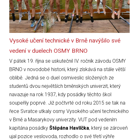
Vysoké učení technické v Brně navýšilo své
vedení v duelech OSMY BRNO
V pátek 19. října se uskutečnil IV. ročník závodu OSMY
BRNO v novodobé historii, který získává na stále větší
oblibě. Jedná se o duel osmiveslic složených ze
studentů dvou největších brněnských univerzit, který
navazuje na rok 1937, kdy posádky těchto škol
soupeřily poprvé. Již počtvrté od roku 2015 se tak na
řece Svratce utkaly osmy Vysokého učení technického
v Brně a Masarykovy univerzity. VUT pod vedením
kapitána posádky
Štěpána Havlíčka
, který se zároveň
ujal pozice veslovoda, rozhodlo o své třetí výhře