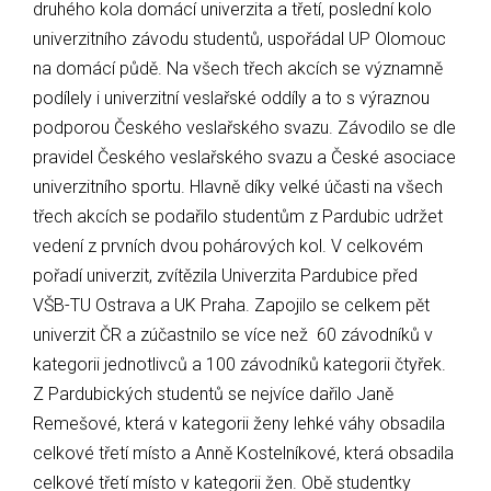
druhého kola domácí univerzita a třetí, poslední kolo
univerzitního závodu studentů, uspořádal UP Olomouc
na domácí půdě. Na všech třech akcích se významně
podílely i univerzitní veslařské oddíly a to s výraznou
podporou Českého veslařského svazu. Závodilo se dle
pravidel Českého veslařského svazu a České asociace
univerzitního sportu. Hlavně díky velké účasti na všech
třech akcích se podařilo studentům z Pardubic udržet
vedení z prvních dvou pohárových kol. V celkovém
pořadí univerzit, zvítězila Univerzita Pardubice před
VŠB-TU Ostrava a UK Praha. Zapojilo se celkem pět
univerzit ČR a zúčastnilo se více než 60 závodníků v
kategorii jednotlivců a 100 závodníků kategorii čtyřek.
Z Pardubických studentů se nejvíce dařilo Janě
Remešové, která v kategorii ženy lehké váhy obsadila
celkové třetí místo a Anně Kostelníkové, která obsadila
celkové třetí místo v kategorii žen. Obě studentky