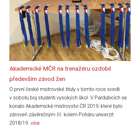
Akademické MČR na trenažéru ozdobil
především závod žen
O první české mistrovské tituly v tomto roce svedli
v sobotu boj studenti vysokých škol. V Pardubicích se
konalo Akademické mistrovství ČR 2019, které bylo
zároveň závěrečným III. kolem Poháru univerzit
2018/19.
více