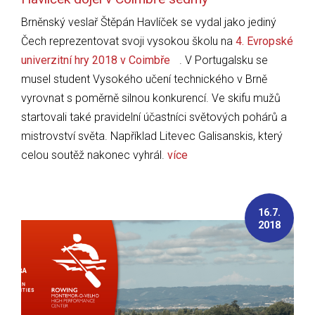
Brněnský veslař Štěpán Havlíček se vydal jako jediný
Čech reprezentovat svoji vysokou školu na
4. Evropské
univerzitní hry 2018 v Coimbře
. V Portugalsku se
musel student Vysokého učení technického v Brně
vyrovnat s poměrně silnou konkurencí. Ve skifu mužů
startovali také pravidelní účastníci světových pohárů a
mistrovství světa. Například Litevec Galisanskis, který
celou soutěž nakonec vyhrál.
více
16.7.
2018