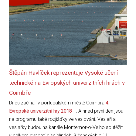
Štěpán Havlíček reprezentuje Vysoké učení
technické na Evropských univerzitních hrách v
Coimbře
Dnes začínají v portugalském městě Coimbra
4.
Evropské univerzitní hry 2018
. A hned první den jsou
na programu také rozjížďky ve veslování. Veslaři a
veslařky budou na kanále Montemor-o-Velho soutěžit
v celkem dvaceti disciplínách, 9 ženských a 11