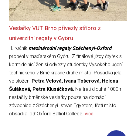
Veslařky VUT Brno přivezly stříbro z
univerzitní regaty v Györu
II. ročník
mezinárodní regaty Széchenyi-Oxford
proběhl v maďarském Győru. Z finálové jízdy čtyřek s
kormidelnicí žen si odvezly studentky Vysokého učení
technického v Brně krásné druhé místo. Posádka jela
ve složení
Petra Velová, Ivana Tošerová, Helena
Šuláková, Petra Klusáčková.
Na trati dlouhé 1000m
nestačily brněnské veslařky pouze na domácí
závodnice z Széchenyi István Egyetem, třetí místo
obsadila loď Oxford Balliol College.
více