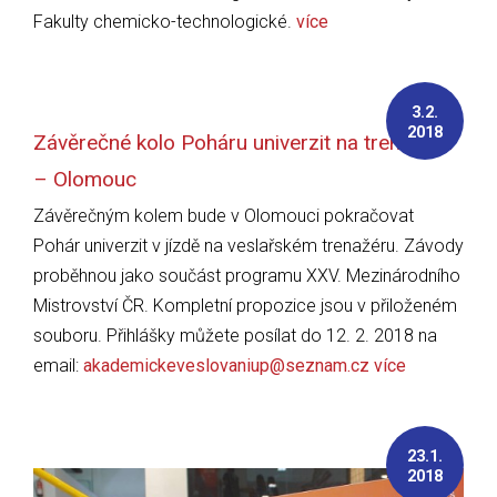
Fakulty chemicko-technologické.
více
3.2.
2018
Závěrečné kolo Poháru univerzit na trenažéru
– Olomouc
Závěrečným kolem bude v Olomouci pokračovat
Pohár univerzit v jízdě na veslařském trenažéru. Závody
proběhnou jako součást programu XXV. Mezinárodního
Mistrovství ČR. Kompletní propozice jsou v přiloženém
souboru. Přihlášky můžete posílat do 12. 2. 2018 na
email:
akademickeveslovaniup@seznam.cz
více
23.1.
2018