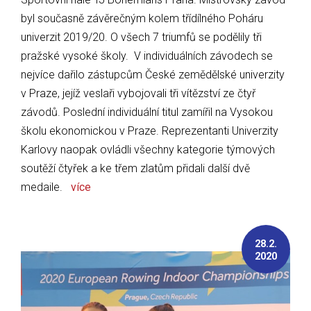
byl současně závěrečným kolem třídílného Poháru
univerzit 2019/20. O všech 7 triumfů se podělily tři
pražské vysoké školy. V individuálních závodech se
nejvíce dařilo zástupcům České zemědělské univerzity
v Praze, jejíž veslaři vybojovali tři vítězství ze čtyř
závodů. Poslední individuální titul zamířil na Vysokou
školu ekonomickou v Praze. Reprezentanti Univerzity
Karlovy naopak ovládli všechny kategorie týmových
soutěží čtyřek a ke třem zlatům přidali další dvě
medaile.
více
28.2.
2020