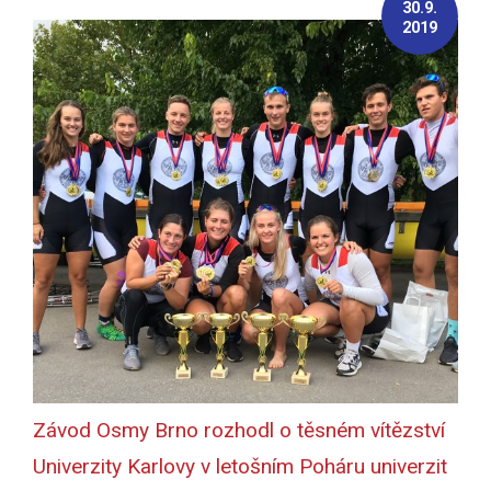
30.9.
2019
Závod Osmy Brno rozhodl o těsném vítězství
Univerzity Karlovy v letošním Poháru univerzit