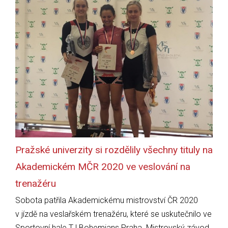
Pražské univerzity si rozdělily všechny tituly na
Akademickém MČR 2020 ve veslování na
trenažéru
Sobota patřila Akademickému mistrovství ČR 2020
v jízdě na veslařském trenažéru, které se uskutečnilo ve
Sportovní hale TJ Bohemians Praha. Mistrovský závod