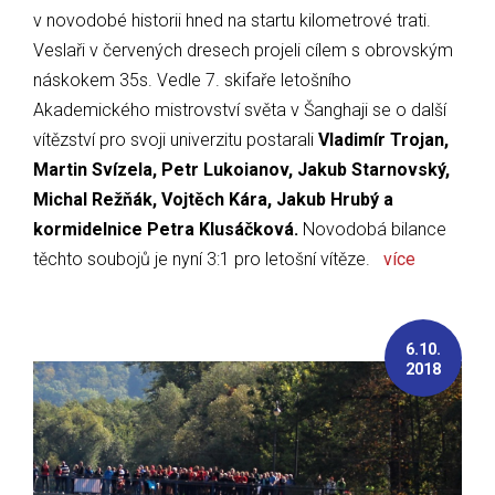
v novodobé historii hned na startu kilometrové trati.
Veslaři v červených dresech projeli cílem s obrovským
náskokem 35s. Vedle 7. skifaře letošního
Akademického mistrovství světa v Šanghaji se o další
vítězství pro svoji univerzitu postarali
Vladimír Trojan,
Martin Svízela, Petr Lukoianov, Jakub Starnovský,
Michal Režňák, Vojtěch Kára, Jakub Hrubý a
kormidelnice Petra Klusáčková.
Novodobá bilance
těchto soubojů je nyní 3:1 pro letošní vítěze.
více
6.10.
2018