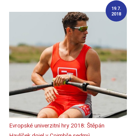
19.7.
2018
Evropské univerzitní hry 2018: Štěpán
Havlíček dojel v Coimbře sedmý