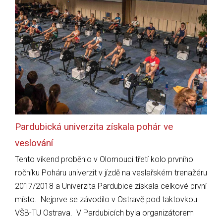
Pardubická univerzita získala pohár ve
veslování
Tento víkend proběhlo v Olomouci třetí kolo prvního
ročníku Poháru univerzit v jízdě na veslařském trenažéru
2017/2018 a Univerzita Pardubice získala celkové první
místo. Nejprve se závodilo v Ostravě pod taktovkou
VŠB-TU Ostrava. V Pardubicích byla organizátorem