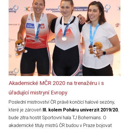
Akademické MČR 2020 na trenažéru i s
úřadující mistryní Evropy
Poslední mistrovství ČR právě končící halové sezóny,
které je zároveň
III. kolem Poháru univerzit 2019/20
,
bude zítra hostit Sportovní hala TJ Bohemians. O
akademické tituly mistrů ČR budou v Praze bojovat