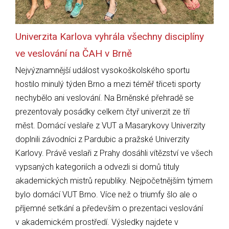
Univerzita Karlova vyhrála všechny disciplíny
ve veslování na ČAH v Brně
Nejvýznamnější událost vysokoškolského sportu
hostilo minulý týden Brno a mezi téměř třiceti sporty
nechybělo ani veslování. Na Brněnské přehradě se
prezentovaly posádky celkem čtyř univerzit ze tří
měst. Domácí veslaře z VUT a Masarykovy Univerzity
doplnili závodníci z Pardubic a pražské Univerzity
Karlovy. Právě veslaři z Prahy dosáhli vítězství ve všech
vypsaných kategoriích a odvezli si domů tituly
akademických mistrů republiky. Nejpočetnějším týmem
bylo domácí VUT Brno. Více než o triumfy šlo ale o
příjemné setkání a především o prezentaci veslování
v akademickém prostředí. Výsledky najdete v