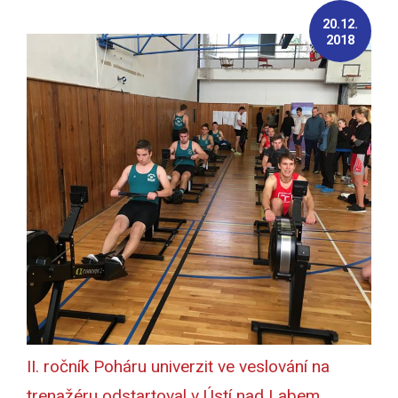
20.12.
2018
II. ročník Poháru univerzit ve veslování na
trenažéru odstartoval v Ústí nad Labem