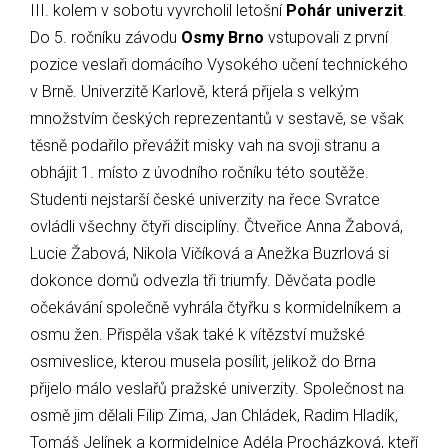
III. kolem v sobotu vyvrcholil letošní
Pohár univerzit
.
Do 5. ročníku závodu
Osmy Brno
vstupovali z první
pozice veslaři domácího Vysokého učení technického
v Brně. Univerzitě Karlově, která přijela s velkým
množstvím českých reprezentantů v sestavě, se však
těsně podařilo převážit misky vah na svoji stranu a
obhájit 1. místo z úvodního ročníku této soutěže.
Studenti nejstarší české univerzity na řece Svratce
ovládli všechny čtyři disciplíny. Čtveřice Anna Žabová,
Lucie Žabová, Nikola Vičíková a Anežka Buzrlová si
dokonce domů odvezla tři triumfy. Děvčata podle
očekávání společně vyhrála čtyřku s kormidelníkem a
osmu žen. Přispěla však také k vítězství mužské
osmiveslice, kterou musela posílit, jelikož do Brna
přijelo málo veslařů pražské univerzity. Společnost na
osmě jim dělali Filip Zima, Jan Chládek, Radim Hladík,
Tomáš Jelínek a kormidelnice Adéla Procházková, kteří