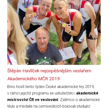
Štěpán Havlíček nejúspěšnějším veslařem
Akademického MČR 2019
Brno hostí tento týden České akademické hry 2019,
v rámci jejichž programu se uskutečnilo i
akademické
mistrovství ČR ve veslování
. Zatímco o akademické
tituly a medaile na osmiveslicích bojovali studující