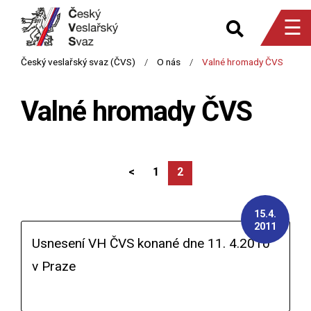
☰
Valné hromady ČVS
<
1
2
15.4.
2011
Usnesení VH ČVS konané dne 11. 4.2010
v Praze