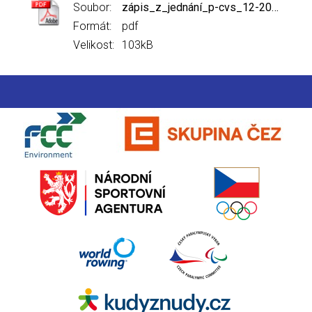
Soubor:
zápis_z_jednání_p-cvs_12-2017.pdf
Formát:
pdf
Velikost:
103kB