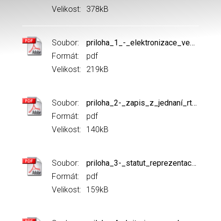
Velikost:
378kB
Soubor:
priloha_1_-_elektronizace_veslařských_agend.pdf
Formát:
pdf
Velikost:
219kB
Soubor:
priloha_2-_zapis_z_jednaní_rtr_27.2.2024.pdf
Formát:
pdf
Velikost:
140kB
Soubor:
priloha_3-_statut_reprezentacni_trenerske_rady_2024.pdf
Formát:
pdf
Velikost:
159kB