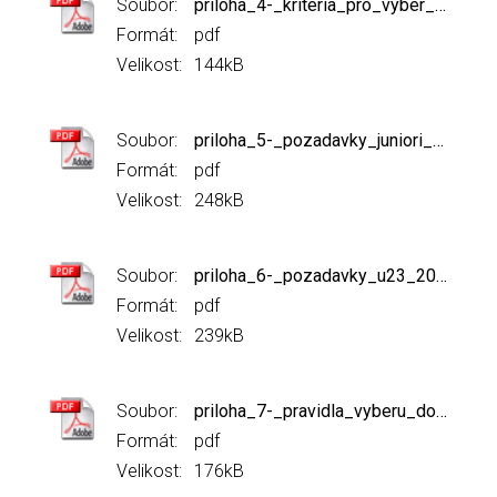
Soubor:
priloha_4-_kriteria_pro_vyber_na_zavody_ohr_2024.pdf
Formát:
pdf
Velikost:
144kB
Soubor:
priloha_5-_pozadavky_juniori_2024.pdf
Formát:
pdf
Velikost:
248kB
Soubor:
priloha_6-_pozadavky_u23_2024.pdf
Formát:
pdf
Velikost:
239kB
Soubor:
priloha_7-_pravidla_vyberu_do_reprezentace_coastal_rowing_2024.pdf
Formát:
pdf
Velikost:
176kB