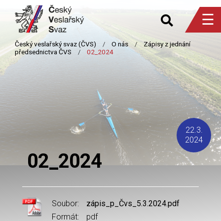
☰
22.3.
2024
02_2024
Soubor:
zápis_p_Čvs_5.3.2024.pdf
Formát:
pdf