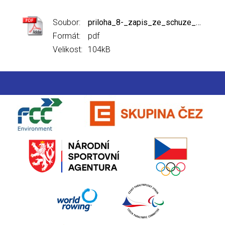
Soubor:
priloha_8-_zapis_ze_schuze_masters_komise_unor_2024.pdf
Formát:
pdf
Velikost:
104kB