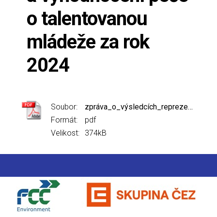
o talentovanou
mládeže za rok
2024
Soubor:
zpráva_o_výsledcích_reprezentace_a_péče_o_tm2024-3.pdf
Formát:
pdf
Velikost:
374kB