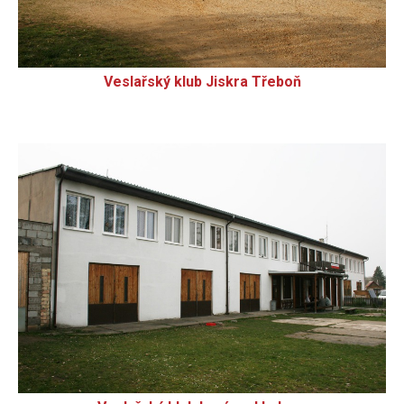
Veslařský klub Jiskra Třeboň