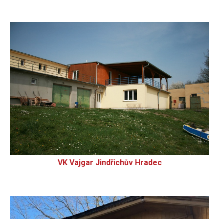
VK Vajgar Jindřichův Hradec