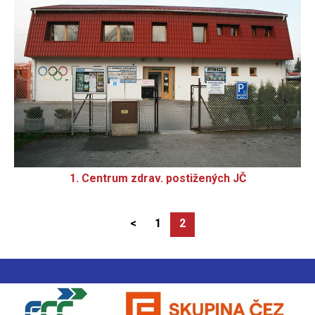
1. Centrum zdrav. postižených JČ
<
1
2